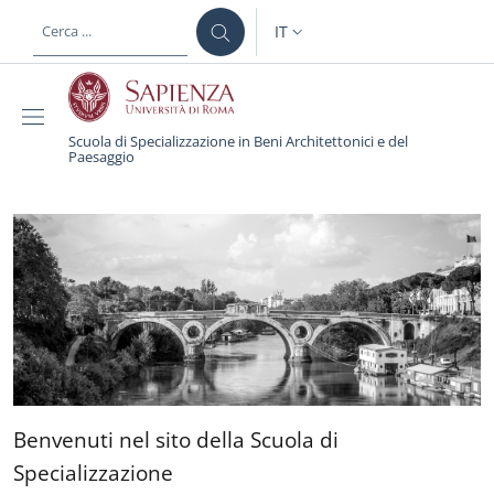
Salta al contenuto principale
Skip to footer content
IT
SELETTORE LINGUA: CURREN
Scuola di Specializzazione in Beni Architettonici e del
Paesaggio
Scuola di Specializzazio
Benvenuti nel sito della Scu
Benvenuti nel sito della Scuola di
Specializzazione