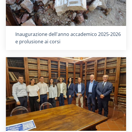
Titolo card
:
Inaugurazione dell'anno accademico 2025-2026
e prolusione ai corsi