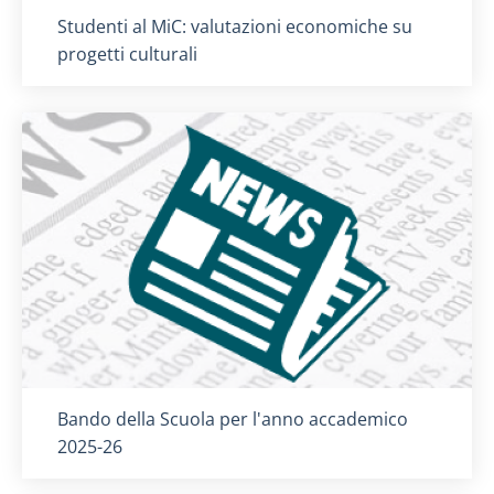
Titolo card
:
Studenti al MiC: valutazioni economiche su
progetti culturali
Titolo card
:
Bando della Scuola per l'anno accademico
2025-26