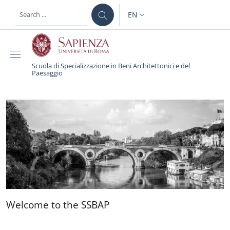
Skip to main content
Skip to footer content
EN
LANGUAGE SWITCHER: CURR
Scuola di Specializzazione in Beni Architettonici e del
Paesaggio
Scuola di Specializzazio
Welcome to the SSBAP
Welcome to the SSBAP