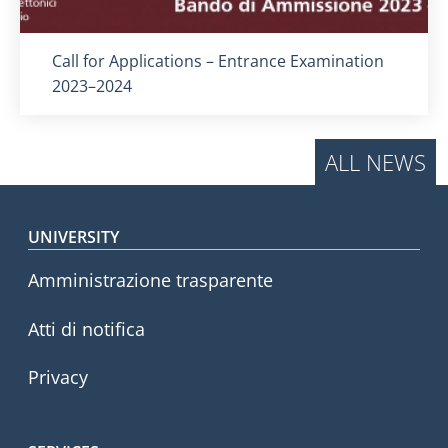
Titolo card
:
Call for Applications – Entrance Examination
2023–2024
ALL NEWS
Footer menu
UNIVERSITY
Amministrazione trasparente
Atti di notifica
Privacy