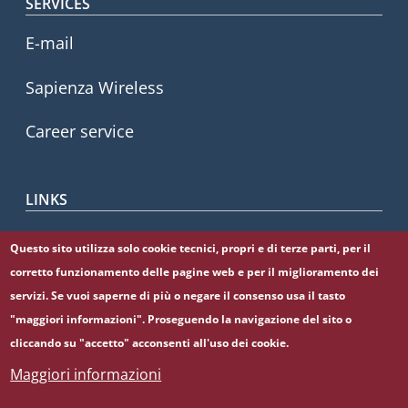
SERVICES
E-mail
Sapienza Wireless
Career service
LINKS
CIAO
Questo sito utilizza solo cookie tecnici, propri e di terze parti, per il
corretto funzionamento delle pagine web e per il miglioramento dei
Sapienza Store
servizi. Se vuoi saperne di più o negare il consenso usa il tasto
"maggiori informazioni". Proseguendo la navigazione del sito o
cliccando su "accetto" acconsenti all'uso dei cookie.
Maggiori informazioni
© Sapienza Università di Roma - Piazzale Aldo Moro 5,
00185 Roma - (+39) 06 49911 - C.F.: 80209930587 - P. Iva: